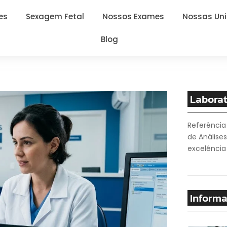
es
Sexagem Fetal
Nossos Exames
Nossas Un
Blog
Laborat
Referência
de Análises
excelência 
Informa