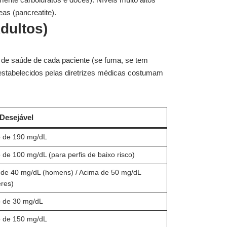
as (pancreatite).
dultos)
de saúde de cada paciente (se fuma, se tem
s estabelecidos pelas diretrizes médicas costumam
 Desejável
o de 190 mg/dL
 de 100 mg/dL (para perfis de baixo risco)
de 40 mg/dL (homens) / Acima de 50 mg/dL
res)
o de 30 mg/dL
o de 150 mg/dL