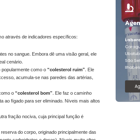
Agen
o através de indicadores específicos:
Labora
Caragu
Ubatu
ntes no sangue. Embora dê uma visão geral, ele
São Se
eal cenário.
Ilhabel
 popularmente como o
“colesterol ruim”
. Ele
 excesso, acumula-se nas paredes das artérias,
A
como o
“colesterol bom”
. Ele faz o caminho
lta ao fígado para ser eliminado. Níveis mais altos
tra fração nociva, cuja principal função é
e reserva do corpo, originado principalmente das
ente carboidratos e doces). Níveis muito altos