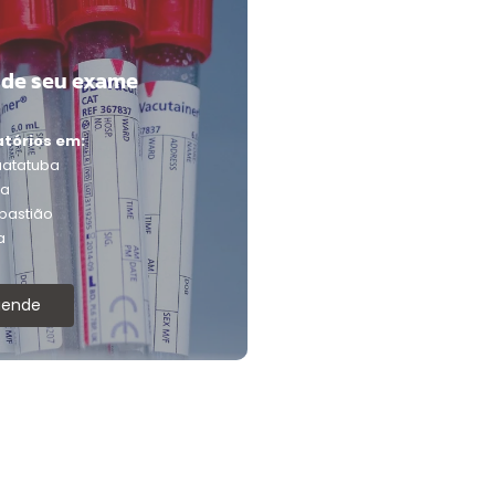
de seu exame
tórios em:
atatuba
ba
bastião
a
gende