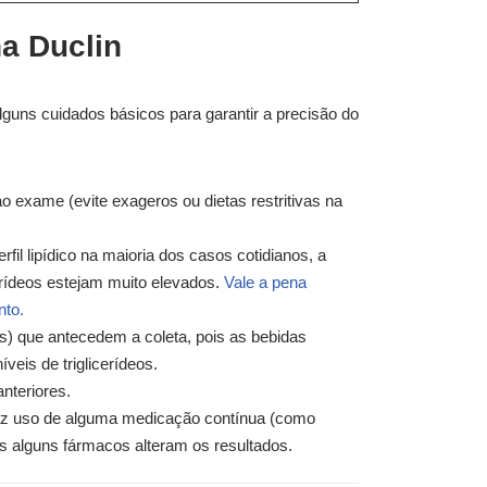
na Duclin
guns cuidados básicos para garantir a precisão do
o exame (evite exageros ou dietas restritivas na
rfil lipídico na maioria dos casos cotidianos, a
erídeos estejam muito elevados.
Vale a pena
nto.
s) que antecedem a coleta, pois as bebidas
veis de triglicerídeos.
anteriores.
faz uso de alguma medicação contínua (como
is alguns fármacos alteram os resultados.