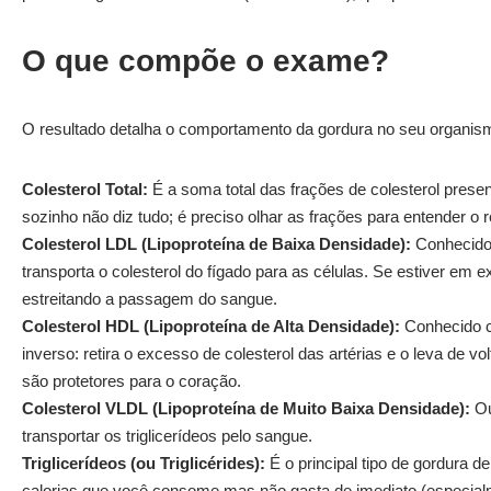
O que compõe o exame?
O resultado detalha o comportamento da gordura no seu organism
Colesterol Total:
É a soma total das frações de colesterol prese
sozinho não diz tudo; é preciso olhar as frações para entender o r
Colesterol LDL (Lipoproteína de Baixa Densidade):
Conhecido
transporta o colesterol do fígado para as células. Se estiver em
estreitando a passagem do sangue.
Colesterol HDL (Lipoproteína de Alta Densidade):
Conhecido 
inverso: retira o excesso de colesterol das artérias e o leva de vo
são protetores para o coração.
Colesterol VLDL (Lipoproteína de Muito Baixa Densidade):
Ou
transportar os triglicerídeos pelo sangue.
Triglicerídeos (ou Triglicérides):
É o principal tipo de gordura d
calorias que você consome mas não gasta de imediato (especialm