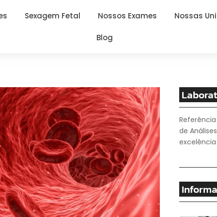
es
Sexagem Fetal
Nossos Exames
Nossas Un
Blog
Laborat
Referência
de Análises
excelência 
Informa