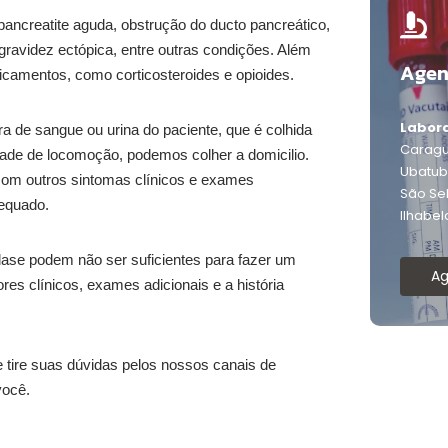
ncreatite aguda, obstrução do ducto pancreático,
 gravidez ectópica, entre outras condições. Além
Agen
camentos, como corticosteroides e opioides.
Labora
a de sangue ou urina do paciente, que é colhida
Caragu
dade de locomoção, podemos colher a domicilio.
Ubatu
com outros sintomas clínicos e exames
São Se
dequado.
Ilhabel
ilase podem não ser suficientes para fazer um
A
res clínicos, exames adicionais e a história
tire suas dúvidas pelos nossos canais de
você.