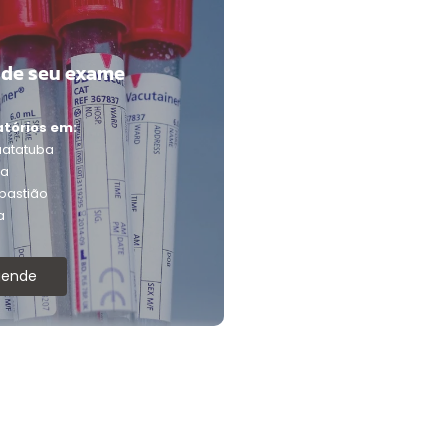
de seu exame
tórios em:
atatuba
ba
bastião
a
gende