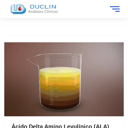
Ácido Delta Amino Levulínico (ALA)