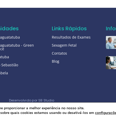
nidades
Links Rápidos
Inf
raguatatuba
Resultados de Exames
aguatatuba - Green
Sexagem Fetal
ice
Contatos
atuba
Blog
 Sebastião
abela
Desenvolvido por SB Studio
he proporcionar a melhor experiência no nosso site.
 sobre quais cookies estamos usando ou desativá-los em
configuraçõ