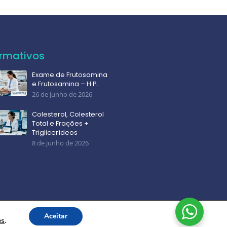
ormativos
Exame de Frutosamina
e Frutosamina – H.P.
26 de junho de 2026
Colesterol, Colesterol
Total e Frações +
Triglicerídeos
8 de junho de 2026
Aceitar
es
.