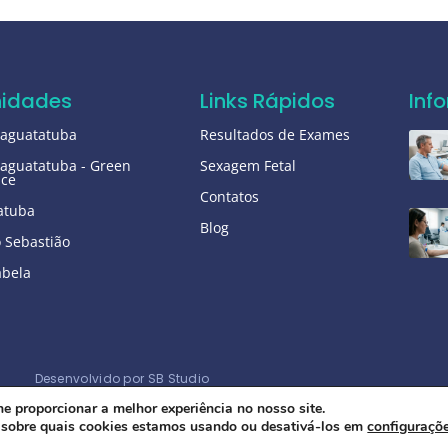
nidades
Links Rápidos
Inf
raguatatuba
Resultados de Exames
aguatatuba - Green
Sexagem Fetal
ice
Contatos
atuba
Blog
 Sebastião
abela
Desenvolvido por SB Studio
he proporcionar a melhor experiência no nosso site.
 sobre quais cookies estamos usando ou desativá-los em
configuraçõ