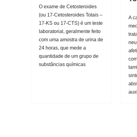
O exame de Cetosteroides
(ou 17-Cetosteroides Totais –
A c
17-KS ou 17-CTS) é um teste
med
laboratorial, geralmente feito
trat
com uma amostra de urina de
neu
24 horas, que mede a
afe
quantidade de um grupo de
com
substâncias químicas
tam
sin
abst
auxi