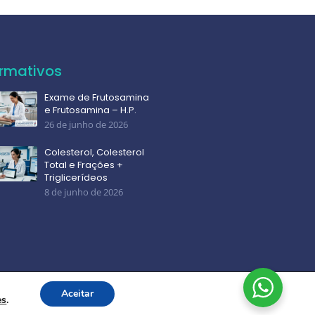
ormativos
Exame de Frutosamina
e Frutosamina – H.P.
26 de junho de 2026
Colesterol, Colesterol
Total e Frações +
Triglicerídeos
8 de junho de 2026
Aceitar
es
.