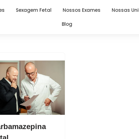
es
Sexagem Fetal
Nossos Exames
Nossas Un
Blog
rbamazepina
tal