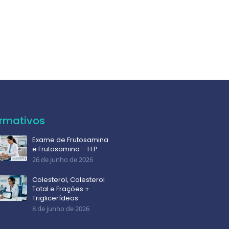
ormativos
Exame de Frutosamina
e Frutosamina – H.P.
26 de junho de 2026
Colesterol, Colesterol
Total e Frações +
Triglicerídeos
8 de junho de 2026