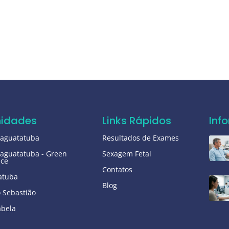
nidades
Links Rápidos
Inf
raguatatuba
Resultados de Exames
aguatatuba - Green
Sexagem Fetal
ice
Contatos
atuba
Blog
 Sebastião
abela