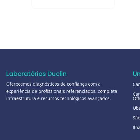
Laboratórios Duclin
U
Oferecemos diagnósticos de confiança com a
Ca
experiência de profissionais referenciados, completa
Car
infraestrutura e recursos tecnológicos avançados.
Off
Ub
São
Ilh