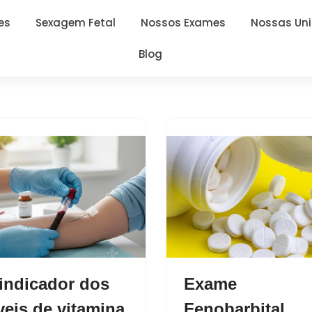
es
Sexagem Fetal
Nossos Exames
Nossas Un
Blog
indicador dos
Exame
veis de vitamina
Fenobarbital