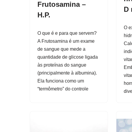
Frutosamina –
D 
H.P.
O e
O que é e para que servem?
hid
A Frutosamina é um exame
Calc
de sangue que mede a
ind
quantidade de glicose ligada
vit
às proteínas do sangue
Emb
(principalmente à albumina).
vit
Ela funciona como um
hor
“termômetro” do controle
div