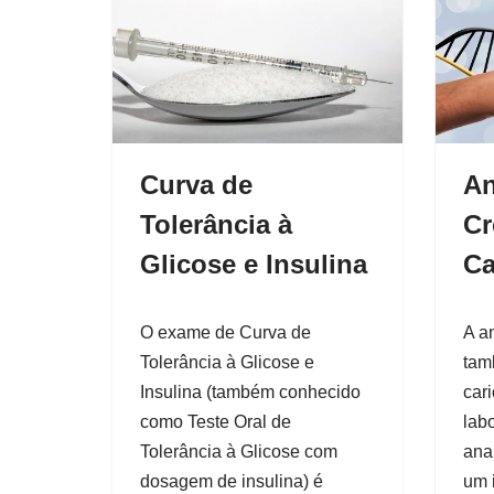
Curva de
An
Tolerância à
Cr
Glicose e Insulina
Ca
O exame de Curva de
A a
Tolerância à Glicose e
tam
Insulina (também conhecido
car
como Teste Oral de
labo
Tolerância à Glicose com
ana
dosagem de insulina) é
um 