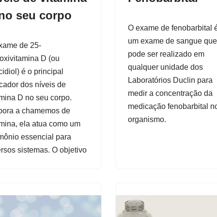
no seu corpo
O exame de fenobarbital 
um exame de sangue que
xame de 25-
pode ser realizado em
roxivitamina D (ou
qualquer unidade dos
idiol) é o principal
Laboratórios Duclin para
icador dos níveis de
medir a concentração da
amina D no seu corpo.
medicação fenobarbital n
ora a chamemos de
organismo.
amina, ela atua como um
mônio essencial para
ersos sistemas. O objetivo